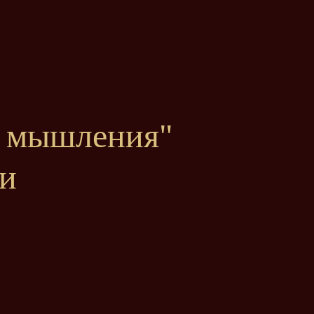
о мышления"
ги