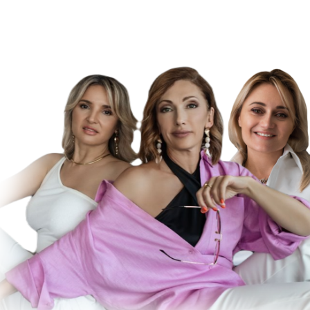
С
ХОЧ