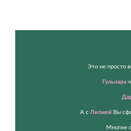
Это не просто 
Гульнара
ч
Да
А с
Лилией
Вы сфо
Многие с